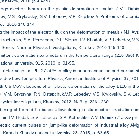
e, Kharkov, 2010 (p.43-49)
ergy electron beam on the plastic deformation of metals / V.I. Dubin
dev, V.S. Krylovskiy, S.V. Lebedev, V.F. Klepikov // Problems of atom
kov, 2010 140-144.
g the impact of the electron flux on the deformation of metals / N.I. Ay
Mitrochenko, S.А. Peregogin, D.L. Stepin, I.V. Khodak, V.P. Lebedev, V.
Series: Nuclear Physics Investigations, Kharkov, 2010 145-149.
mittent deformation parameters in the temperature range (210-350) K 
ational university. 915, 2010, p. 91-95.
 deformation of Pb–27 at.% In alloy in superconducting and normal st
ebedev Low Temperature Physics, American Institute of Physics, 37, 201
 with 0.5 MeV electrons of on plastic deformation of the alloy Е110 in t
ak, V.M. Grytsyna, P.N. Ostapchuk,V.P. Lebedev, V.S. Krylovskiy, S.V. Le
ysics Investigations, Kharkov, 2012, № 3. p. 226 - 230.
tening of Fe and Fe-based alloys during in-situ electron irradiation un
nir, I.V. Hodak, S.V. Lebedev, S.A. Kotrechko, A.V. Dubinko // arXiv pre
ectric current pulses on jump-like deformation of industrial alloy AM
N. Karazin Kharkiv national university. 23, 2015, p. 62-65.