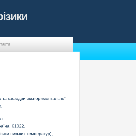
ізики
такти
р та кафедри експериментальної
.
т,
країна, 61022.
зики низьких температур);