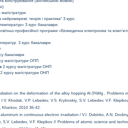
та конструювання (англійською мовою)
ю)
 магістратури.
 нейромережі: теорія і практика" 3 курс.
 температур» 3 курс бакалаври.
освітньо-професійної програми «Біомедична електроніка та комп’ют
ператур. 3 курс бакалаври.
.
рсу бакалаври
рсу магістратури ОПП
в 2 курсу магістратури ОНП
2 курсу магістратури ОНП
radiation on the deformation of the alloy hopping Al-3%Mg , Problems o
I.V. Khodak, V.P. Lebedev, V.S. Krylovskiy, S.V. Lebedev, V.F. Klepikov
e, Kharkov, 2010 36-42.
 aluminum in continuous electron irradiation / V.I. Dubinko, A.N. Dovbny
y, S.V. Lebedev, V.F. Klepikov // Problems of atomic science and techn