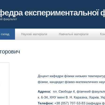
федра експериментальної ф
ий факультет
 склад
Наукові матеріали
Навчальні матеріали
Кон
кторович
Доцент кафедри фізики низьких температу
фізики, кандидат фізико-математичних наук
Адресa:
пл. Свободи 4, фізичний факульте
к. 6-34, ХНУ імені В. Н. Каразіна, Харків, У
Телефон:
+38 (057) 707-53-83 (кафедра фі