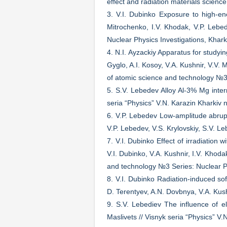
effect and radiation materials scienc
3. V.I. Dubinko Exposure to high-en
Mitrochenko, I.V. Khodak, V.P. Lebe
Nuclear Physics Investigations, Khar
4. N.I. Ayzackiy Apparatus for studyin
Gyglo, A.I. Kosoy, V.A. Kushnir, V.V. 
of atomic science and technology №3 
5. S.V. Lebedev Alloy Al-3% Mg inter
seria “Physics” V.N. Karazin Kharkiv n
6. V.P. Lebedev Low-amplitude abrupt
V.P. Lebedev, V.S. Krylovskiy, S.V. L
7. V.I. Dubinko Effect of irradiation
V.I. Dubinko, V.A. Kushnir, I.V. Khod
and technology №3 Series: Nuclear Ph
8. V.I. Dubinko Radiation-induced sof
D. Terentyev, A.N. Dovbnya, V.A. Kush
9. S.V. Lebediev The influence of el
Maslivets // Visnyk seria “Physics” V.