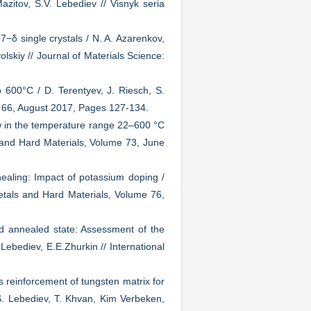
azitov, S.V. Lebediev // Visnyk seria
δ single crystals / N. A. Azarenkov,
lskiy // Journal of Materials Science:
 600°C / D. Terentyev, J. Riesch, S.
e 66, August 2017, Pages 127-134.
law in the temperature range 22–600 °C
s and Hard Materials, Volume 73, June
aling: Impact of potassium doping /
Metals and Hard Materials, Volume 76,
nd annealed state: Assessment of the
Lebediev, E.E.Zhurkin // International
s reinforcement of tungsten matrix for
S. Lebediev, T. Khvan, Kim Verbeken,