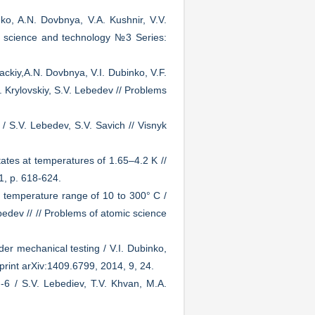
ko, A.N. Dovbnya, V.A. Kushnir, V.V.
ic science and technology №3 Series:
zackiy,A.N. Dovbnya, V.I. Dubinko, V.F.
S. Krylovskiy, S.V. Lebedev // Problems
/ S.V. Lebedev, S.V. Savich // Visnyk
ates at temperatures of 1.65–4.2 K //
1, p. 618-624.
he temperature range of 10 to 300° C /
bedev // // Problems of atomic science
der mechanical testing / V.I. Dubinko,
print arXiv:1409.6799, 2014, 9, 24.
g-6 / S.V. Lebediev, Т.V. Khvan, М.А.