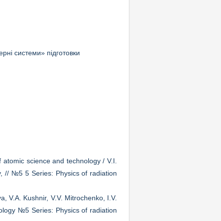
ерні системи» підготовки
f atomic science and technology / V.I.
, // №5 5 Series: Physics of radiation
a, V.A. Kushnir, V.V. Mitrochenko, I.V.
ology №5 Series: Physics of radiation