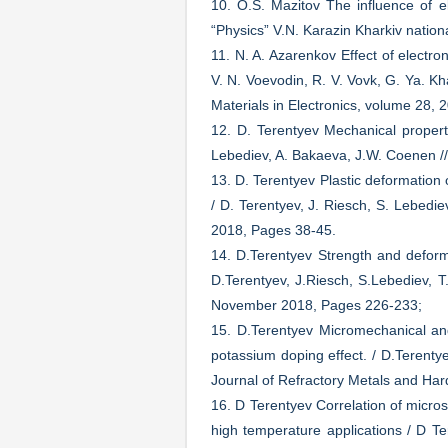
10. O.S. Mazitov The influence of el
“Physics” V.N. Karazin Kharkiv nation
11. N. A. Azarenkov Effect of elect
V. N. Voevodin, R. V. Vovk, G. Ya. Kh
Materials in Electronics, volume 28,
12. D. Terentyev Mechanical propert
Lebediev, A. Bakaeva, J.W. Coenen //
13. D. Terentyev Plastic deformation 
/ D. Terentyev, J. Riesch, S. Lebedi
2018, Pages 38-45.
14. D.Terentyev Strength and defor
D.Terentyev, J.Riesch, S.Lebediev, T
November 2018, Pages 226-233;
15. D.Terentyev Micromechanical and
potassium doping effect. / D.Terentye
Journal of Refractory Metals and Ha
16. D Terentyev Correlation of micros
high temperature applications / D T