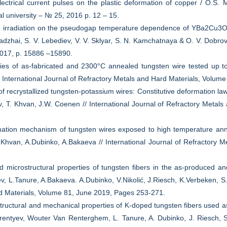
ectrical current pulses on the plastic deformation of copper / O.S. M
al university – № 25, 2016 p. 12 – 15.
ron irradiation on the pseudogap temperature dependence of YBa2Cu3O7−
adzhai, S. V. Lebediev, V. V. Sklyar, S. N. Kamchatnaya & O. V. Dobrovo
 2017, p. 15886 –15890.
ies of as-fabricated and 2300°C annealed tungsten wire tested up to
 International Journal of Refractory Metals and Hard Materials, Volum
of recrystallized tungsten-potassium wires: Constitutive deformation 
ev, T. Khvan, J.W. Coenen // International Journal of Refractory Metal
mation mechanism of tungsten wires exposed to high temperature anne
.Khvan, A.Dubinko, A.Bakaeva // International Journal of Refractory 
 microstructural properties of tungsten fibers in the as-produced a
v, L.Tanure, A.Bakaeva. A.Dubinko, V.Nikolić, J.Riesch, K.Verbeken, S.
rd Materials, Volume 81, June 2019, Pages 253-271.
tructural and mechanical properties of K-doped tungsten fibers used a
erentyev, Wouter Van Renterghem, L. Tanure, A. Dubinko, J. Riesch, 