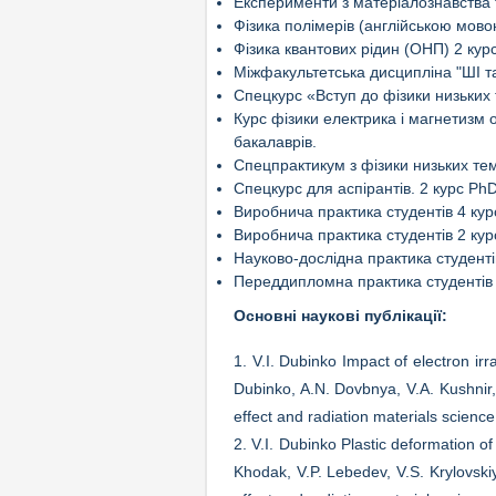
Експерименти з матеріалознавства 
Фізика полімерів (англійською мово
Фізика квантових рідин (ОНП) 2 курс
Міжфакультетська дисципліна "ШІ та
Спецкурс «Вступ до фізики низьких
Курс фізики електрика і магнетизм 
бакалаврів.
Спецпрактикум з фізики низьких тем
Спецкурс для аспірантів. 2 курс PhD
Виробнича практика студентів 4 ку
Виробнича практика студентів 2 ку
Науково-дослідна практика студенті
Переддипломна практика студентів 
Основні наукові публікації:
1. V.I. Dubinko Impact of electron ir
Dubinko, A.N. Dovbnya, V.A. Kushnir, 
effect and radiation materials scienc
2. V.I. Dubinko Plastic deformation of
Khodak, V.P. Lebedev, V.S. Krylovski