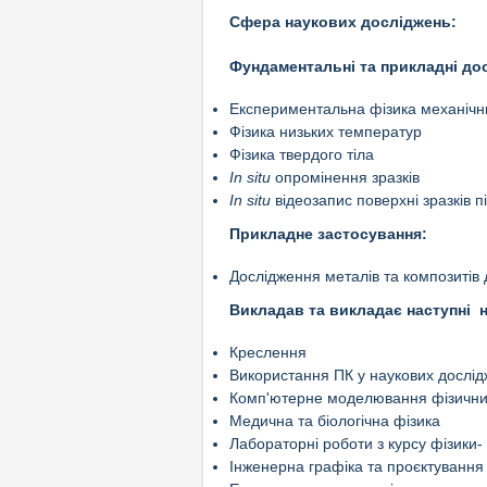
Сфера наукових досліджень:
Фундаментальні та прикладні до
Експериментальна фізика механічни
Фізика низьких температур
Фізика твердого тіла
In situ
опромінення зразків
In situ
відеозапис поверхні зразків 
Прикладне застосування:
Дослідження металів та композитів д
Викладав та викладає наступні 
Креслення
Використання ПК у наукових дослі
Комп'ютерне моделювання фізични
Медична та біологічна фізика
Лабораторні роботи з курсу фізики-
Інженерна графіка та проєктування