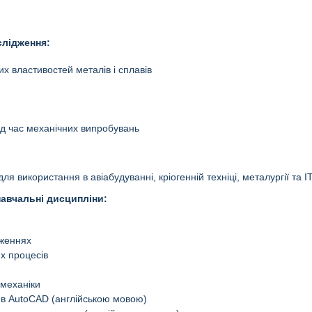
слідження:
х властивостей металів і сплавів
під час механічних випробувань
ля використання в авіабудуванні, кріогенній техніці, металургії та I
навчальні дисципліни:
дженнях
х процесів
 механіки
 в AutoCAD (англійською мовою)