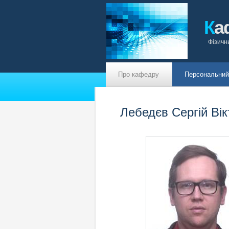
К
а
Фізичн
Про кафедру
Персональний
Лебедєв Сергій Ві