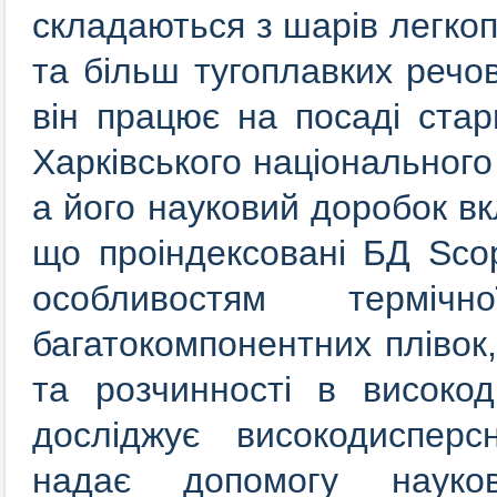
складаються з шарів легкопл
та більш тугоплавких речо
він працює на посаді ста
Харківського національного 
а його науковий доробок в
що проіндексовані БД Sco
особливостям терміч
багатокомпонентних плівок
та розчинності в високод
досліджує високодисперс
надає допомогу науко