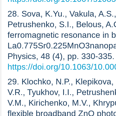
28. Sova, K.Yu., Vakula, A.S.,
Petrushenko, S.I., Belous, A
ferromagnetic resonance in 
La0.775Sr0.225MnO3nanopar
Physics, 48 (4), pp. 330-335.
https://doi.org/10.1063/10.0
29. Klochko, N.P., Klepikova,
V.R., Tyukhov, I.I., Petrushen
V.M., Kirichenko, M.V., Khry
flexible broadband ZnO photo