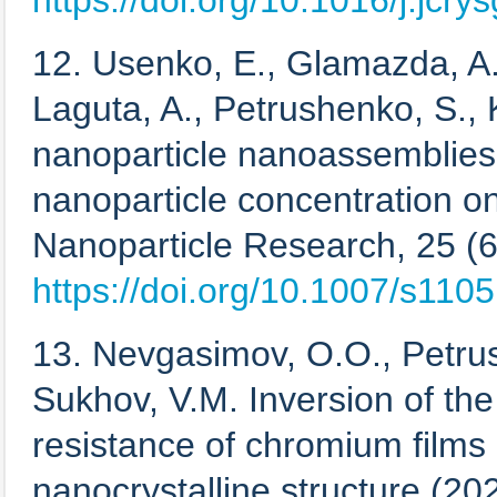
https://doi.org/10.1016/j.jcr
12. Usenko, E., Glamazda, A.,
Laguta, A., Petrushenko, S.,
nanoparticle nanoassemblies:
nanoparticle concentration o
Nanoparticle Research, 25 (6)
https://doi.org/10.1007/s110
13. Nevgasimov, O.O., Petrus
Sukhov, V.M. Inversion of the
resistance of chromium films a
nanocrystalline structure (2