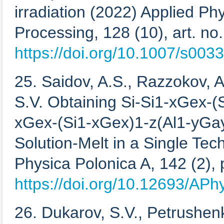
irradiation (2022) Applied Ph
Processing, 128 (10), art. no
https://doi.org/10.1007/s00
25. Saidov, A.S., Razzokov, A
S.V. Obtaining Si-Si1-xGex-
xGex-(Si1-xGex)1-z(Al1-yGay
Solution-Melt in a Single Tec
Physica Polonica A, 142 (2),
https://doi.org/10.12693/AP
26. Dukarov, S.V., Petrushenk