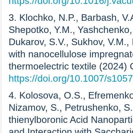
https://doi.org/10.1016/j.va
3. Klochko, N.P., Barbash, V.
Shepotko, Y.M., Yashchenko, O
Dukarov, S.V., Sukhov, V.M.,
with nanocellulose impregnate
thermoelectric textile (2024) 
https://doi.org/10.1007/s10
4. Kolosova, O.S., Efremenko,
Nizamov, S., Petrushenko, S.I
thienylboronic Acid Nanoparti
and Interaction with Sacchari