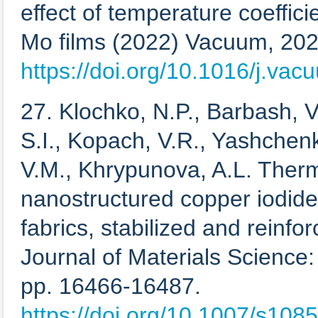
effect of temperature coeffici
Mo films (2022) Vacuum, 202,
https://doi.org/10.1016/j.va
27. Klochko, N.P., Barbash, V
S.I., Kopach, V.R., Yashchenk
V.M., Khrypunova, A.L. Thermo
nanostructured copper iodide
fabrics, stabilized and reinfo
Journal of Materials Science: 
pp. 16466-16487.
https://doi.org/10.1007/s10