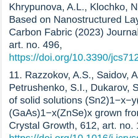
Khrypunova, A.L., Klochko, N
Based on Nanostructured Lay
Carbon Fabric (2023) Journal
art. no. 496,
https://doi.org/10.3390/jcs7
11. Razzokov, A.S., Saidov, A.
Petrushenko, S.I., Dukarov, S.
of solid solutions (Sn2)1−x−
(GaAs)1−x(ZnSe)x grown from
Crystal Growth, 612, art. no.