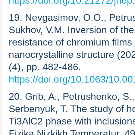
https://doi.org/10.21272/jne
19. Nevgasimov, O.O., Petrus
Sukhov, V.M. Inversion of the
resistance of chromium films a
nanocrystalline structure (20
(4), pp. 482-486.
https://doi.org/10.1063/10.0
20. Grib, A., Petrushenko, S.,
Serbenyuk, T. The study of 
Ti3AlC2 phase with inclusions
Fizika Nizkikh Temperatur, 49