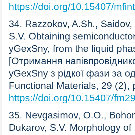
https://doi.org/10.15407/mfin
34. Razzokov, A.Sh., Saidov, 
S.V. Obtaining semiconductor
yGexSny, from the liquid phas
[Отримання напівпровіднико
yGexSny з рідкої фази за од
Functional Materials, 29 (2),
https://doi.org/10.15407/fm2
35. Nevgasimov, O.O., Bohoma
Dukarov, S.V. Morphology of i