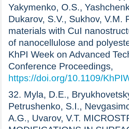
Yakymenko, O.S., Yashchenko,
Dukarov, S.V., Sukhov, V.M. Fl
materials with CuI nanostruc
of nanocellulose and polyest
KhPI Week on Advanced Tech
Conference Proceedings,
https://doi.org/10.1109/Kh
32. Myla, D.E., Bryukhovetsky
Petrushenko, S.I., Nevgasimo
A.G., Uvarov, V.T. MICR