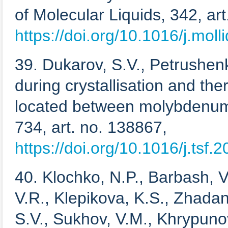
of Molecular Liquids, 342, ar
https://doi.org/10.1016/j.mol
39. Dukarov, S.V., Petrushenk
during crystallisation and the
located between molybdenum 
734, art. no. 138867,
https://doi.org/10.1016/j.tsf
40. Klochko, N.P., Barbash, V
V.R., Klepikova, K.S., Zhada
S.V., Sukhov, V.M., Khrypunov