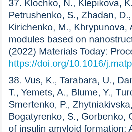
37. Klochko, N., Klepikova, K
Petrushenko, S., Zhadan, D.,
Kirichenko, M., Khrypunova, A
modules based on nanostruc
(2022) Materials Today: Proc
https://doi.org/10.1016/j.mat
38. Vus, K., Tarabara, U., Dan
T., Yemets, A., Blume, Y., Tu
Smertenko, P., Zhytniakivska,
Bogatyrenko, S., Gorbenko, G.
of insulin amyloid formation: