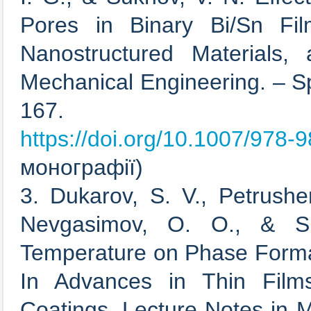
Pores in Binary Bi/Sn Fi
Nanostructured Materials,
Mechanical Engineering. – Sp
167.
https://doi.org/10.1007/978
монографії)
3. Dukarov, S. V., Petrushe
Nevgasimov, O. O., & Su
Temperature on Phase Format
In Advances in Thin Films
Coatings. Lecture Notes in M