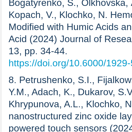
Bogatyrenko, S., Olkhovska, А
Kopach, V., Klochko, N. Hemo
Modified with Humic Acids a
Acid (2024) Journal of Rese
13, pp. 34-44.
https://doi.org/10.6000/1929
8. Petrushenko, S.I., Fijalko
Y.M., Adach, K., Dukarov, S.
Khrypunova, A.L., Klochko, N
nanostructured zinc oxide layer
powered touch sensors (2024)