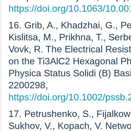
https://doi.org/10.1063/10.0
16. Grib, A., Khadzhai, G., P
Kislitsa, M., Prikhna, T., Ser
Vovk, R. The Electrical Resis
on the Ti3AlC2 Hexagonal P
Physica Status Solidi (B) Bas
2200298,
https://doi.org/10.1002/pss
17. Petrushenko, S., Fijalkow
Sukhov, V., Kopach, V. Net