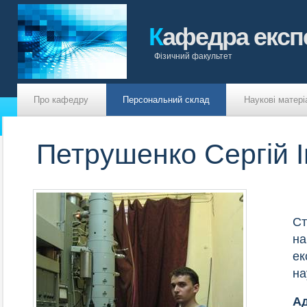
К
афедра експ
Фізичний факультет
Про кафедру
Персональний склад
Наукові матері
Петрушенко Сергій 
Ст
на
ек
на
А