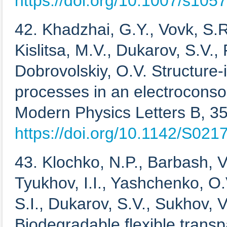
https://doi.org/10.1007/s105
42. Khadzhai, G.Y., Vovk, S.R
Kislitsa, M.V., Dukarov, S.V.,
Dobrovolskiy, O.V. Structure-
processes in an electroconso
Modern Physics Letters B, 35 
https://doi.org/10.1142/S0
43. Klochko, N.P., Barbash, V
Tyukhov, I.I., Yashchenko, O
S.I., Dukarov, S.V., Sukhov, 
Biodegradable flexible transp