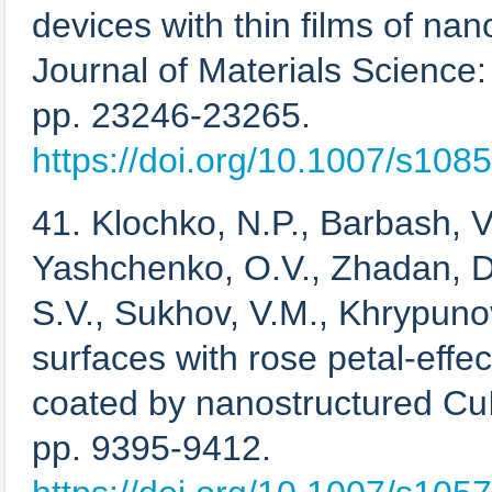
devices with thin films of na
Journal of Materials Science: 
pp. 23246-23265.
https://doi.org/10.1007/s10
41. Klochko, N.P., Barbash, V
Yashchenko, O.V., Zhadan, D.
S.V., Sukhov, V.M., Khrypuno
surfaces with rose petal-effe
coated by nanostructured CuI 
pp. 9395-9412.